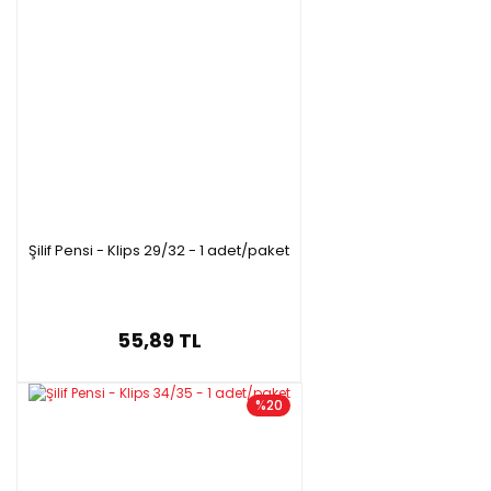
Şilif Pensi - Klips 29/32 - 1 adet/paket
55,89 TL
%20