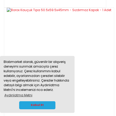
Blabmarket olarak, güvenilir bir alışveriş
deneyimi sunmak amacıyla çerez
kullanıyoruz. Çerez kullanımını kabul
edebilir, ayarlarınızdan çerezleri silebilir
veya engelleyebilirsiniz. Çerezler hakkında
detaylı bilgi almak için Aydınlatma
Metni'ni incelemenizi rica ederiz.
Aydınlatma Metni
WHATSAPP İLETİŞİM
Kabul Et