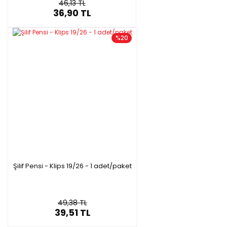
46,13 TL
36,90 TL
%20
Şilif Pensi - Klips 19/26 - 1 adet/paket
49,38 TL
39,51 TL