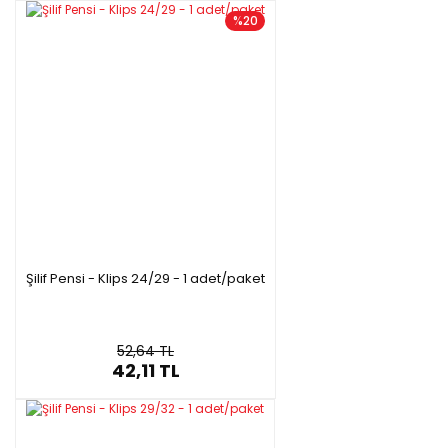
%20
Şilif Pensi - Klips 24/29 - 1 adet/paket
52,64 TL
42,11 TL