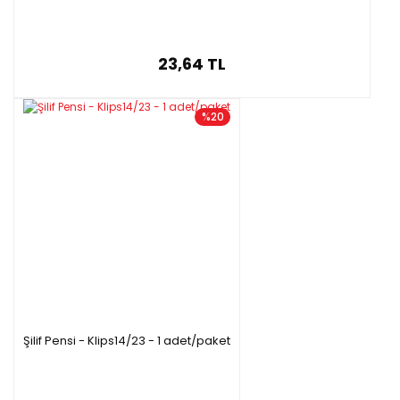
23,64 TL
%20
Şilif Pensi - Klips14/23 - 1 adet/paket