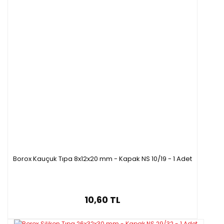
N13144.560
-
56
65
N13144.600
-
60
70
N13144.645
-
64,5
75,5
N13144.710
-
71
83
N13144.790
-
79
92
Borox Kauçuk Tıpa 8x12x20 mm - Kapak NS 10/19 - 1 Adet
10,60 TL