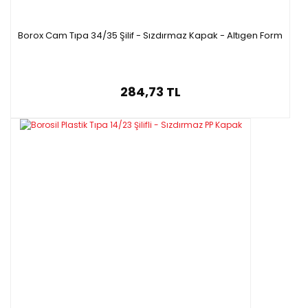
Borox Cam Tıpa 34/35 Şilif - Sızdırmaz Kapak - Altıgen Form
284,73 TL