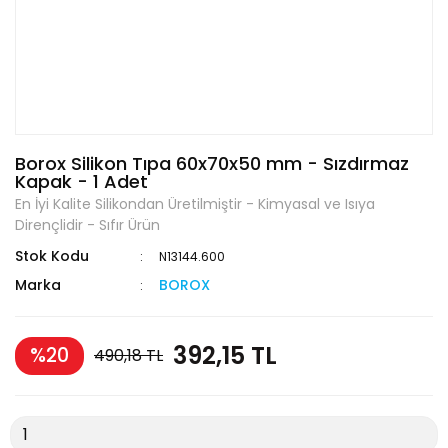
Borox Silikon Tıpa 60x70x50 mm - Sızdırmaz
Kapak - 1 Adet
En İyi Kalite Silikondan Üretilmiştir - Kimyasal ve Isıya
Dirençlidir - Sıfır Ürün
Stok Kodu
N13144.600
Marka
BOROX
392,15 TL
%20
490,18 TL