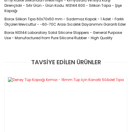
En İyi Kalite Silikondan Üretilmiştir - Kimyasala ve Isıya Karşı
Dirençlidir - Sıfır Ürün - Ürün Kodu: N13144.600 - Silikon Tapa - Şişe
Kapağı
Borox Silikon Tıpa 60x70x50 mm - Sızdırmaz Kapak - 1 Adet - Farklı
Ölçüleri Mevcuttur - -60-70C Arası Sıcaklık Dayanımını Garanti Eder
Borox N13144 Laboratory
Solid
Silicon
e
Stopper
s -
General Purpose
Use - Manufactured from Pure Silicone Rubber - High Quality
Ürün
Kodu :
N13144
TAVSİYE EDİLEN ÜRÜNLER
Bu ürüne ilk yorumu siz yapın!
Özellikleri
30 A sertlik derecesinde otoklavlanabilen en iyi kalite silikondan
DIN 12871 standardına uygun olarak üretilirler.
Yorum Yaz
Mükemmel kimyasal direnci ve - 60... +170 °C arası sıcaklık
dayanımını garanti eder
Teknik Özellikleri:
Ürün Kodu
NS
Taban
(mm)
Üst
Çapı(mm)
N13144.035
-
3,5
6,5