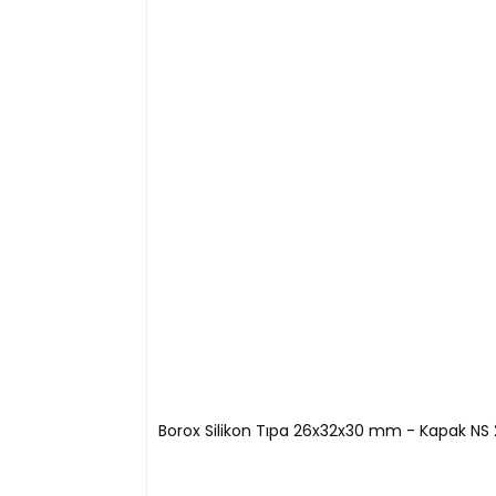
N13144.600
-
60
N13144.645
-
64,5
N13144.710
-
71
N13144.790
-
79
Borox Silikon Tıpa 26x32x30 mm - Kapak NS 