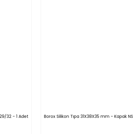
70
50
1adet/pkt
75,5
55
1adet/pkt
83
60
1adet/pkt
92
65
1adet/pkt
29/32 - 1 Adet
Borox Silikon Tıpa 31X38X35 mm - Kapak NS 