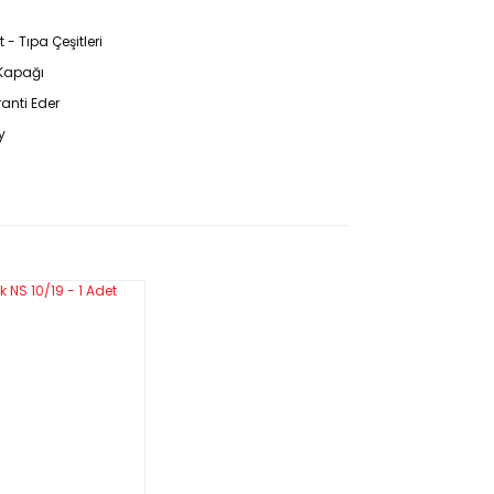
- Tıpa Çeşitleri
e Kapağı
ranti Eder
y