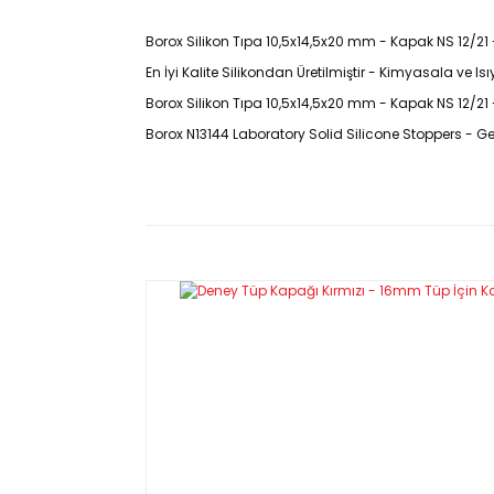
Borox Silikon Tıpa 10,5x14,5x20 mm - Kapak NS 12/21 -
En İyi Kalite Silikondan Üretilmiştir - Kimyasala ve Is
Borox Silikon Tıpa 10,5x14,5x20 mm - Kapak NS 12/21 
Borox N13144 Laboratory
Solid Silicone Stoppers -
Ge
Ürün
Kodu :
N13144
Özellikleri
30 A sertlik derecesinde otoklavlanabilen en iyi ka
Mükemmel kimyasal direnci ve - 60... +170 °C ara
Teknik Özellikleri:
Ürün Kodu
NS
Taban
(mm)
N13144.035
-
3,5
N13144.050
7/16
5
N13144.080
10/19
8