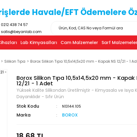
işlerde Havale/EFT Ödemelere Özel
0212 438 74 57
satis@beyanlab.com
ihazları
Lab Kimyasalları
Cam Malzemeler
Sarf Malzemeler
Silikon Tıpa
Borox Silikon Tıpa 10,5x14,5x20 mm - Kapak NS 12/21 - 1 Ad
Borox Silikon Tıpa 10,5x14,5x20 mm - Kapak
12/21 - 1 Adet
Yüksek Kalite Silikondan Üretilmiştir - Kimyasala ve Isıya K
Dayanıklıdır - Sıfır Ürün
Stok Kodu
N13144.105
Marka
BOROX
18,68 TL