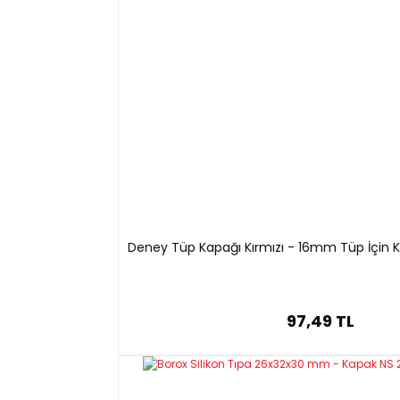
N13144.105
12/21
10,5
N13144.125
14/23
12,5
N13144.140
-
14
N13144.170
19/26
17
N13144.180
-
18
N13144.210
24/29
21
N13144.230
-
23
N13144.260
29/32
26
N13144.290
-
29
Deney Tüp Kapağı Kırmızı - 16mm Tüp İçin K
N13144.310
34/35
31
N13144.360
-
36
N13144.410
45/40
41
97,49 TL
N13144.470
-
47
N13144.505
-
48
N13144.560
-
56