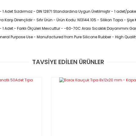
 1 Adet Sızdırmaz - DIN 12871 Standardına Uygun Üretilmiştir - 1 adet/paket 
ıya Karşı Dirençlidir - Sıfır Ürün - Ürün Kodu: N13144.105 - Silikon Tapa - Şiş
- 1 Adet - Farklı Ölçüleri Mevcuttur - -60-70C Arası Sıcaklık Dayanımını Ga
neral Purpose Use - Manufactured from Pure Silicone Rubber - High Qualit
TAVSİYE EDİLEN ÜRÜNLER
Bu ürüne ilk yorumu siz yapın!
lite silikondan DIN 12871 standardına uygun olarak üretilirler.
sı sıcaklık dayanımını garanti eder
Yorum Yaz
Üst
Çapı(mm)
Yükseklik
(mm)
Paket
İçeriği
6,5
15
1adet/pkt
9
20
1adet/pkt
12
20
1adet/pkt