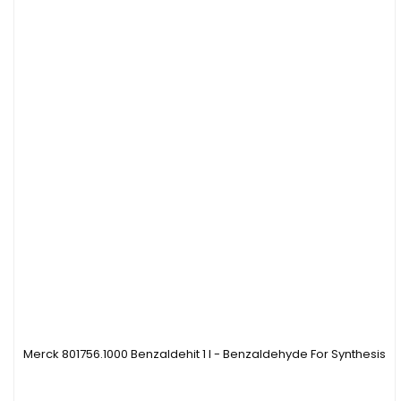
Merck 801756.1000 Benzaldehit 1 l - Benzaldehyde For Synthesis