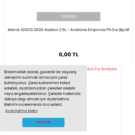
TÜKENDİ
Merck 100013.2500 Aseton 2.5L - Acetone Emprove Ph Eur,Bp,Nf
0,00 TL
Blabmarket olarak, güvenilir bir alışveriş
deneyimi sunmak amacıyla çerez
kullanıyoruz. Çerez kullanımını kabul
edebilir, ayarlarınızdan çerezleri silebilir
veya engelleyebilirsiniz. Çerezler hakkında
detaylı bilgi almak için Aydınlatma
Metni'ni incelemenizi rica ederiz.
Aydınlatma Metni
WHATSAPP İLETİŞİM
Kabul Et