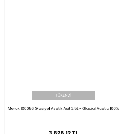
TÜKENDİ
Merck 100056 Glasiyel Asetik Asit 2.5L - Glacial Acetic 100%
3.828,12 TL