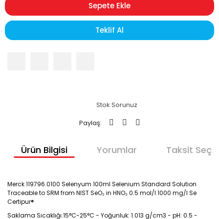
Sepete Ekle
Teklif Al
Stok Sorunuz
Paylaş:
Ürün Bilgisi
Yorumlar
Taksit Seçen
Merck 119796.0100 Selenyum 100ml Selenium Standard Solution
Traceable to SRM from NIST SeO₂ in HNO₃ 0.5 mol/l 1000 mg/l Se
Certipur®
Saklama Sıcaklığı:15°C-25°C - Yoğunluk: 1.013 g/cm3 - pH: 0.5 -