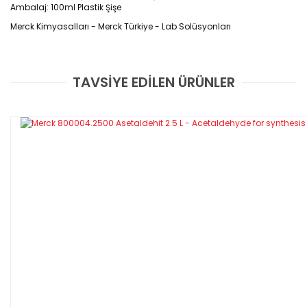
Ambalaj: 100ml Plastik Şişe
Merck Kimyasalları - Merck Türkiye - Lab Solüsyonları
TAVSİYE EDİLEN ÜRÜNLER
Bu ürüne ilk yorumu siz yapın!
Yorum Yaz