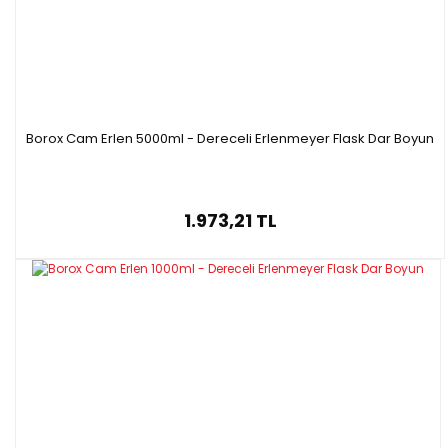
1632417119940
1000
131 x 42
1632417119950
2000
166 x 50
1632411119956
5000
220 x 50
Borox Cam Erlen 5000ml - Dereceli Erlenmeyer Flask Dar Boyun
1.973,21 TL