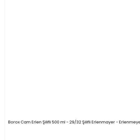
Borox Cam Erlen Şilifli 500 ml - 29/32 Şilifli Erlenmayer - Erlenmey