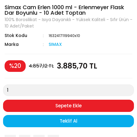
Simax Cam Erlen 1000 ml - Erlenmeyer Flask
Dar Boyunlu - 10 Adet Toptan
100% Borosilikat - Isıya Dayanıklı - Yüksek Kaliteli - Sıfır Ürün -
10 Adet/Paket
Stok Kodu
1632417119940x10
Marka
SIMAX
3.885,70 TL
%20
4.857,12 TL
Sepete Ekle
Teklif Al