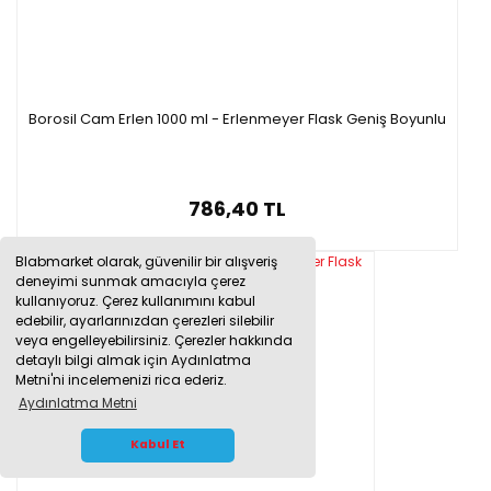
Borosil Cam Erlen 1000 ml - Erlenmeyer Flask Geniş Boyunlu
786,40 TL
Blabmarket olarak, güvenilir bir alışveriş
deneyimi sunmak amacıyla çerez
kullanıyoruz. Çerez kullanımını kabul
edebilir, ayarlarınızdan çerezleri silebilir
veya engelleyebilirsiniz. Çerezler hakkında
detaylı bilgi almak için Aydınlatma
Metni'ni incelemenizi rica ederiz.
Aydınlatma Metni
WHATSAPP İLETİŞİM
Kabul Et