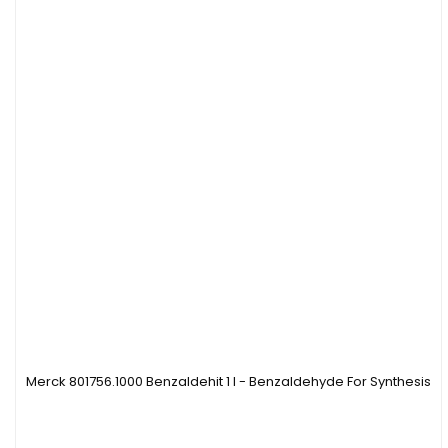
Merck 801756.1000 Benzaldehit 1 l - Benzaldehyde For Synthesis