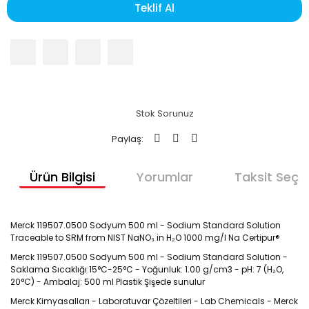
Teklif Al
Stok Sorunuz
Paylaş:
Ürün Bilgisi
Yorumlar
Taksit Seçen
Merck 119507.0500 Sodyum 500 ml - Sodium Standard Solution
Traceable to SRM from NIST NaNO₃ in H₂O 1000 mg/l Na Certipur®
Merck 119507.0500 Sodyum 500 ml - Sodium Standard Solution -
Saklama Sıcaklığı:15°C-25°C - Yoğunluk: 1.00 g/cm3 - pH: 7 (H₂O,
20°C) - Ambalaj: 500 ml Plastik Şişede sunulur
Merck Kimyasalları - Laboratuvar Çözeltileri - Lab Chemicals - Merck