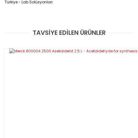
Türkiye - Lab Solüsyonları
TAVSİYE EDİLEN ÜRÜNLER
Bu ürüne ilk yorumu siz yapın!
Yorum Yaz