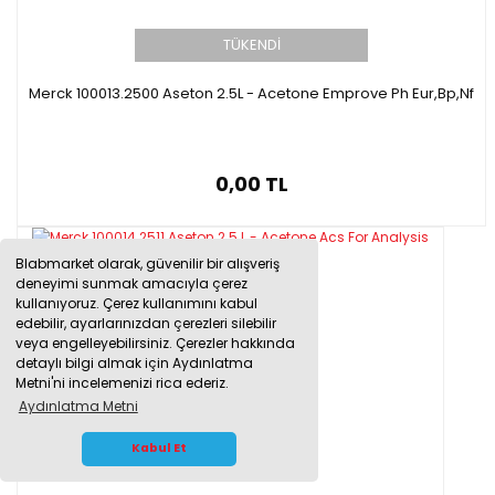
TÜKENDİ
Merck 100013.2500 Aseton 2.5L - Acetone Emprove Ph Eur,Bp,Nf
0,00 TL
Blabmarket olarak, güvenilir bir alışveriş
deneyimi sunmak amacıyla çerez
kullanıyoruz. Çerez kullanımını kabul
edebilir, ayarlarınızdan çerezleri silebilir
veya engelleyebilirsiniz. Çerezler hakkında
detaylı bilgi almak için Aydınlatma
Metni'ni incelemenizi rica ederiz.
Aydınlatma Metni
WHATSAPP İLETİŞİM
Kabul Et