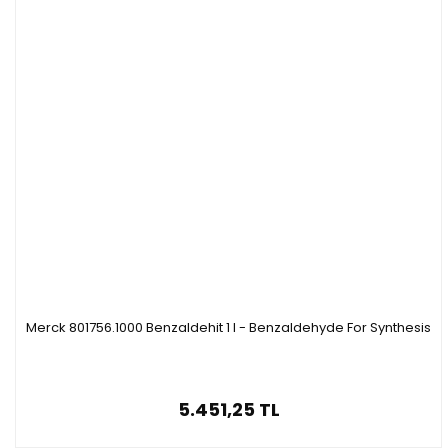
Merck 801756.1000 Benzaldehit 1 l - Benzaldehyde For Synthesis
5.451,25 TL