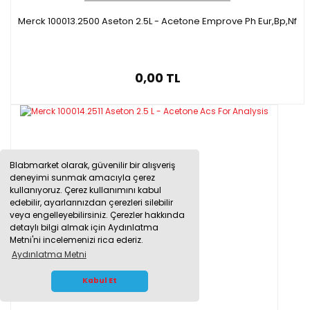
Merck 100013.2500 Aseton 2.5L - Acetone Emprove Ph Eur,Bp,Nf
0,00 TL
Blabmarket olarak, güvenilir bir alışveriş
deneyimi sunmak amacıyla çerez
kullanıyoruz. Çerez kullanımını kabul
edebilir, ayarlarınızdan çerezleri silebilir
veya engelleyebilirsiniz. Çerezler hakkında
detaylı bilgi almak için Aydınlatma
Metni'ni incelemenizi rica ederiz.
Aydınlatma Metni
WHATSAPP İLETİŞİM
Kabul Et