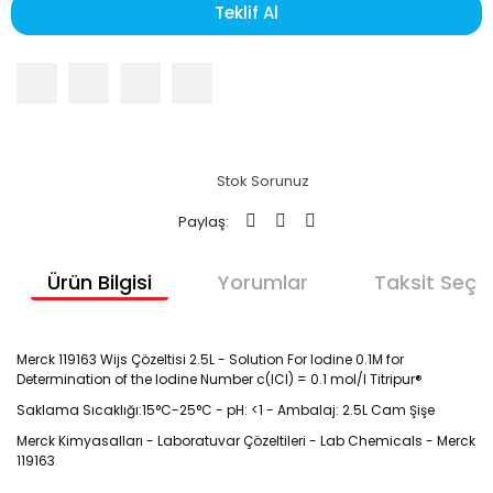
Teklif Al
Stok Sorunuz
Paylaş:
Ürün Bilgisi
Yorumlar
Taksit Seçen
Merck 119163 Wijs Çözeltisi 2.5L - Solution For Iodine 0.1M for
Determination of the Iodine Number c(ICl) = 0.1 mol/l Titripur®
Saklama Sıcaklığı:15°C-25°C - pH: <1 - Ambalaj: 2.5L Cam Şişe
Merck Kimyasalları - Laboratuvar Çözeltileri - Lab Chemicals - Merck
119163