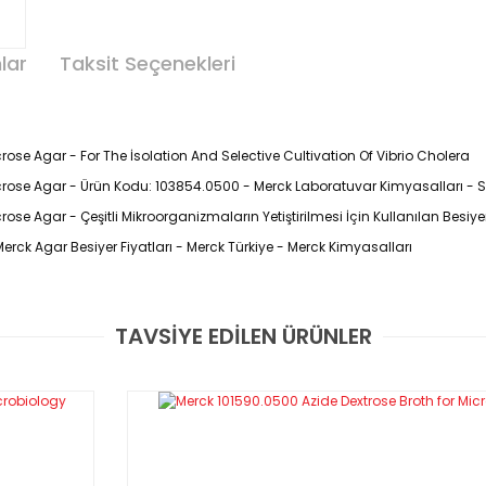
lar
Taksit Seçenekleri
ose Agar - For The İsolation And Selective Cultivation Of Vibrio Cholera
rose Agar - Ürün Kodu: 103854.0500 - Merck Laboratuvar Kimyasalları - Sı
se Agar - Çeşitli Mikroorganizmaların Yetiştirilmesi İçin Kullanılan Besiyer
rck Agar Besiyer Fiyatları - Merck Türkiye - Merck Kimyasalları
TAVSİYE EDİLEN ÜRÜNLER
Bu ürüne ilk yorumu siz yapın!
500 Gr / Paket
Yorum Yaz