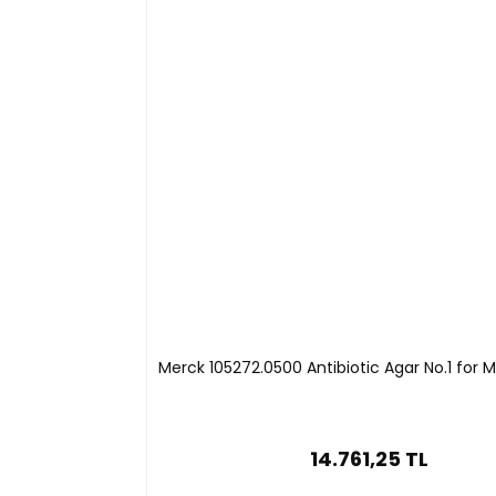
Özellikleri
Saklama Koşullar : +15°C - +25° C
Merck 105272.0500 Antibiotic Agar No.1 for M
14.761,25 TL