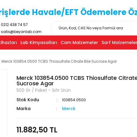
işlerde Havale/EFT Ödemelere Özel
0212 438 74 57
satis@beyanlab.com
ihazları
Lab Kimyasalları
Cam Malzemeler
Sarf Malzemeler
Merck 103854.0500 TCBS Thiosulfate Citrate Bile Sucrose Agar
Merck 103854.0500 TCBS Thiosulfate Citrate
Sucrose Agar
500 Gr / Paket - Sıfır Ürün
Stok Kodu
103854.0500
Marka
Merck
11.882,50 TL