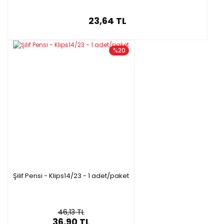
23,64 TL
%20
Şilif Pensi - Klips14/23 - 1 adet/paket
46,13 TL
36,90 TL