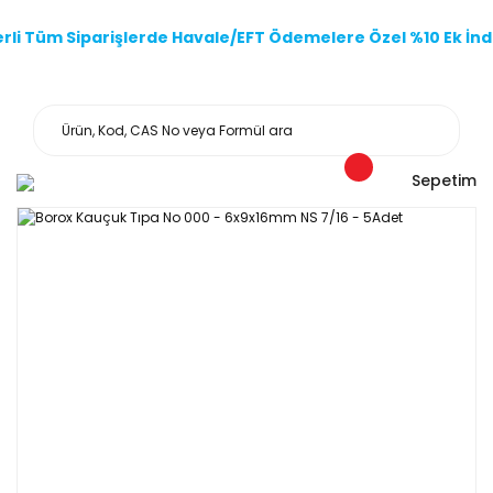
li Tüm Siparişlerde Havale/EFT Ödemelere Özel %10 Ek İndi
Sepetim