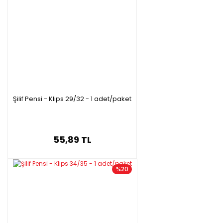
Şilif Pensi - Klips 29/32 - 1 adet/paket
55,89 TL
%20