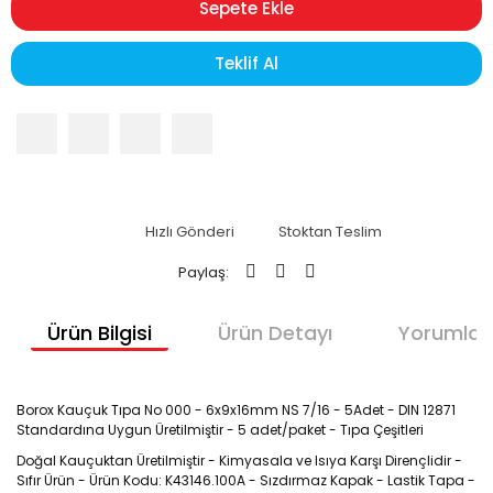
Sepete Ekle
Teklif Al
Hızlı Gönderi
Stoktan Teslim
Paylaş:
Ürün Bilgisi
Ürün Detayı
Yorumlar
Borox Kauçuk Tıpa No 000 - 6x9x16mm NS 7/16 - 5Adet - DIN 12871
Standardına Uygun Üretilmiştir - 5 adet/paket - Tıpa Çeşitleri
Doğal Kauçuktan Üretilmiştir - Kimyasala ve Isıya Karşı Dirençlidir -
Sıfır Ürün - Ürün Kodu: K43146.100A - Sızdırmaz Kapak - Lastik Tapa -