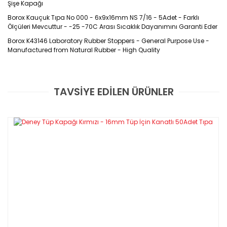
Şişe Kapağı
Borox Kauçuk Tıpa No 000 - 6x9x16mm NS 7/16 - 5Adet - Farklı
Ölçüleri Mevcuttur - -25 -70C Arası Sıcaklık Dayanımını Garanti Eder
Borox K43146 Laboratory Rubber Stoppers - General Purpose Use -
Manufactured from Natural Rubber - High Quality
Ürün Kodu : K43146
TAVSİYE EDİLEN ÜRÜNLER
Özellikleri
Bu ürüne ilk yorumu siz yapın!
45-50 A sertlik derecesinde
katkısız ve en iyi doğal kauçuktan
DIN 12871 standardına uygun olarak üretilmiştir
Yorum Yaz
Mükemmel kimyasal direnci ve - 25-70 °C arası sıcaklık
dayanımını garanti eder