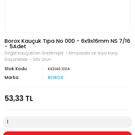
Borox Kauçuk Tıpa No 000 - 6x9x16mm NS 7/16
- 5Adet
Doğal Kauçuktan Üretilmiştir - Kimyasala ve Isıya Karşı
Dayanıklıdır - Sıfır Ürün
Stok Kodu
K43146.100A
Marka
BOROX
53,33 TL