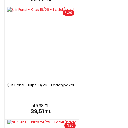
%20
Şilif Pensi - Klips 19/26 - 1 adet/paket
49,38 TL
39,51 TL
%20