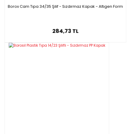
Borox Cam Tıpa 34/35 Şilif - Sızdırmaz Kapak - Altıgen Form
284,73 TL