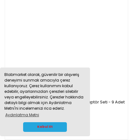
Blabmarket olarak, güvenilir bir alışveriş
deneyimi sunmak amacıyla çerez
kullanıyoruz. Çerez kullanımını kabul
edebilir, ayarlarınızdan çerezleri silebilir
veya engelleyebilirsiniz. Çerezler hakkında
Borox Guko Seti - Nuçe Erlen Tıpası - Adaptör Seti - 9 Adet
detaylı bilgi almak için Aydınlatma
Metni'ni incelemenizi rica ederiz.
Aydınlatma Metni
650,79 TL
WHATSAPP İLETİŞİM
Kabul Et