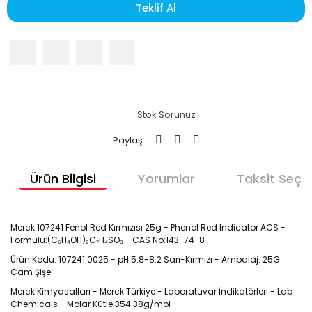
Teklif Al
Stok Sorunuz
Paylaş:
Ürün Bilgisi
Yorumlar
Taksit Seçen
Merck 107241 Fenol Red Kırmızısı 25g - Phenol Red Indicator ACS -
Formülü:(C₆H₄OH)₂C₇H₄SO₃ - CAS No:143-74-8
Ürün Kodu: 107241.0025 - pH:5.8-8.2 Sarı-Kırmızı - Ambalaj: 25G
Cam Şişe
Merck Kimyasalları - Merck Türkiye - Laboratuvar İndikatörleri - Lab
Chemicals - Molar Kütle:354.38
g/mol