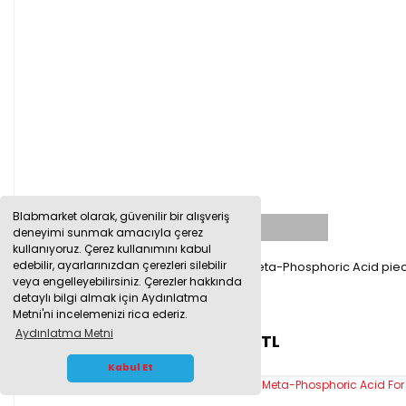
Blabmarket olarak, güvenilir bir alışveriş
TÜKENDİ
deneyimi sunmak amacıyla çerez
kullanıyoruz. Çerez kullanımını kabul
edebilir, ayarlarınızdan çerezleri silebilir
Merck 100546.0100 Fosforik Asit 100 g - Meta-Phosphoric Acid pie
veya engelleyebilirsiniz. Çerezler hakkında
detaylı bilgi almak için Aydınlatma
Metni'ni incelemenizi rica ederiz.
Aydınlatma Metni
7.503,00 TL
WHATSAPP İLETİŞİM
Kabul Et