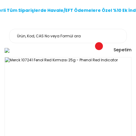
li Tüm Siparişlerde Havale/EFT Ödemelere Özel %10 Ek İndi
Sepetim