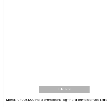
TÜKENDİ
Merck 104005.1000 Paraformaldehit 1 kg- Paraformaldehyde Extr