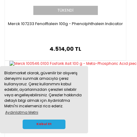
TÜKENDİ
Merck 107233 Fenolftalein 100g - Phenolphthalein Indicator
4.514,00 TL
Blabmarket olarak, güvenilir bir alışveriş
deneyimi sunmak amacıyla çerez
kullanıyoruz. Çerez kullanımını kabul
edebilir, ayarlarınızdan çerezleri silebilir
veya engelleyebilirsiniz. Çerezler hakkında
detaylı bilgi almak için Aydınlatma
Metni'ni incelemenizi rica ederiz.
Aydınlatma Metni
WHATSAPP İLETİŞİM
Kabul Et