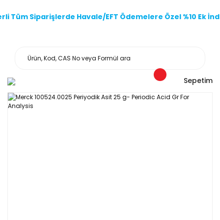
li Tüm Siparişlerde Havale/EFT Ödemelere Özel %10 Ek İndi
Sepetim