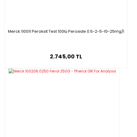
Formülü :
H₅IO₆
·
Molar kütle: 227.94 g/mol
·
Ambalaj : 25 g cam şişe
·
Merck 110011 Peroksit Test 100lü Peroxide 0.5-2-5-10-25mg/l
2.745,00 TL