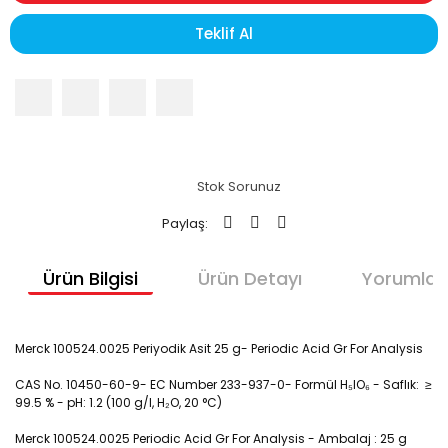
Teklif Al
Stok Sorunuz
Paylaş:
Ürün Bilgisi
Ürün Detayı
Yorumlar
Merck 100524.0025 Periyodik Asit 25 g- Periodic Acid Gr For Analysis
CAS No. 10450-60-9- EC Number 233-937-0- Formül H₅IO₆ - Saflık: ≥
99.5 % -
pH: 1.2 (100 g/l, H₂O, 20 °C)
Merck 100524.0025 Periodic Acid Gr For Analysis - Ambalaj : 25 g