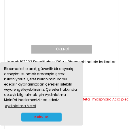
TÜKENDİ
Merck 107233 Fenolftalein 100g - Phenolphthalein Indicator
Blabmarket olarak, güvenilir bir alışveriş
deneyimi sunmak amacıyla çerez
kullanıyoruz. Çerez kullanımını kabul
4.532,50 TL
edebilir, ayarlarınızdan çerezleri silebilir
veya engelleyebilirsiniz. Çerezler hakkında
detaylı bilgi almak için Aydınlatma
Metni'ni incelemenizi rica ederiz.
Aydınlatma Metni
WHATSAPP İLETİŞİM
Kabul Et