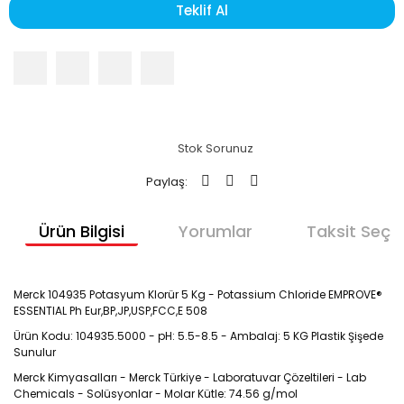
Teklif Al
Stok Sorunuz
Paylaş:
Ürün Bilgisi
Yorumlar
Taksit Seçen
Merck 104935 Potasyum Klorür 5 Kg - Potassium Chloride EMPROVE®
ESSENTIAL Ph Eur,BP,JP,USP,FCC,E 508
Ürün Kodu: 104935.5000 - pH: 5.5-8.5 - Ambalaj: 5 KG Plastik Şişede
Sunulur
Merck Kimyasalları - Merck Türkiye - Laboratuvar Çözeltileri - Lab
Chemicals - Solüsyonlar - Molar Kütle: 74.56 g/mol