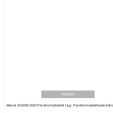
TÜKENDİ
Merck 104005.1000 Paraformaldehit 1 kg- Paraformaldehyde Extr