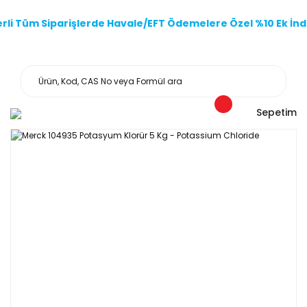
li Tüm Siparişlerde Havale/EFT Ödemelere Özel %10 Ek İndi
Sepetim