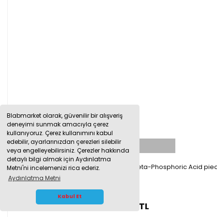
Blabmarket olarak, güvenilir bir alışveriş
deneyimi sunmak amacıyla çerez
kullanıyoruz. Çerez kullanımını kabul
edebilir, ayarlarınızdan çerezleri silebilir
TÜKENDİ
veya engelleyebilirsiniz. Çerezler hakkında
detaylı bilgi almak için Aydınlatma
Merck 100546.0100 Fosforik Asit 100 g - Meta-Phosphoric Acid pie
Metni'ni incelemenizi rica ederiz.
Aydınlatma Metni
WHATSAPP İLETİŞİM
Kabul Et
7.533,75 TL