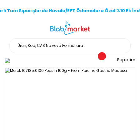
li Tüm Siparişlerde Havale/EFT Ödemelere Özel %10 Ek İndi
Sepetim