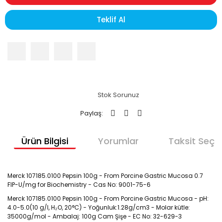
Teklif Al
Stok Sorunuz
Paylaş:
Ürün Bilgisi
Yorumlar
Taksit Seçen
Merck 107185.0100 Pepsin 100g - From Porcine Gastric Mucosa 0.7
FIP-U/mg for Biochemistry - Cas No: 9001-75-6
Merck 107185.0100 Pepsin 100g - From Porcine Gastric Mucosa - pH:
4.0-5.0(10 g/l, H₂O, 20°C) - Yoğunluk:1.28g/cm3 - Molar kütle:
35000g/mol - Ambalaj: 100g Cam Şişe - EC No: 32-629-3