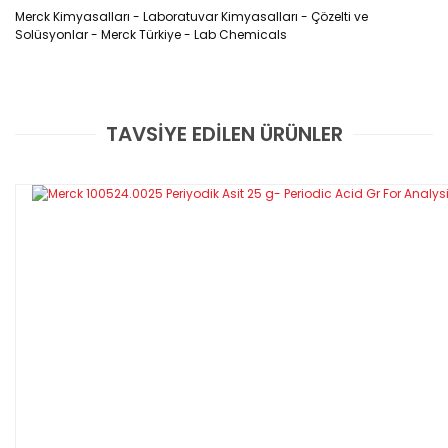
Merck Kimyasalları - Laboratuvar Kimyasalları - Çözelti ve
Solüsyonlar - Merck Türkiye - Lab Chemicals
TAVSİYE EDİLEN ÜRÜNLER
Bu ürüne ilk yorumu siz yapın!
Yorum Yaz