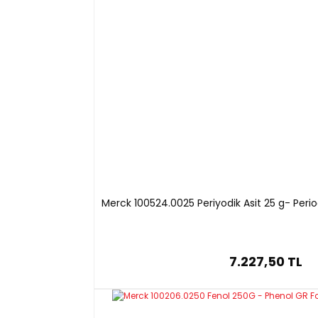
Saflık :
≥ 99.0 %
·
pH:
5.6 (73 g/l, H₂O, 20 °C)
·
Formülü :
KClO₃
·
Molar kütle:
122.55 g/mol
·
Ambalaj :
500 g metal kutu
·
Merck 100524.0025 Periyodik Asit 25 g- Perio
7.227,50 TL