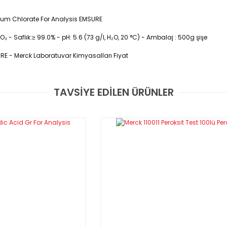
ium Chlorate For Analysis EMSURE
 Saflık:≥ 99.0% - pH: 5.6 (73 g/l, H₂O, 20 °C) - Ambalaj :
500g şişe
RE - Merck Laboratuvar Kimyasalları Fiyat
 Chlorate For
TAVSİYE EDİLEN ÜRÜNLER
00
Bu ürüne ilk yorumu siz yapın!
-289-7 - Formül
Yorum Yaz
Metal can
500 g