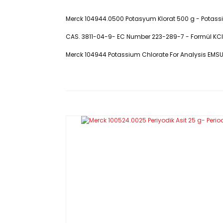
Merck 104944.0500 Potasyum Klorat 500 g - Potass
CAS. 3811-04-9- EC Number 223-289-7 - Formül KClO₃ -
Merck 104944 Potassium Chlorate For Analysis EMSU
Potasyum Klorat 500 g- Potassium
Analysis EMSURE Merck 104944.05
CAS No. 3811-04-9- EC Number 223
KClO₃
Ürün Kodu : 104944.0500
Özellikleri