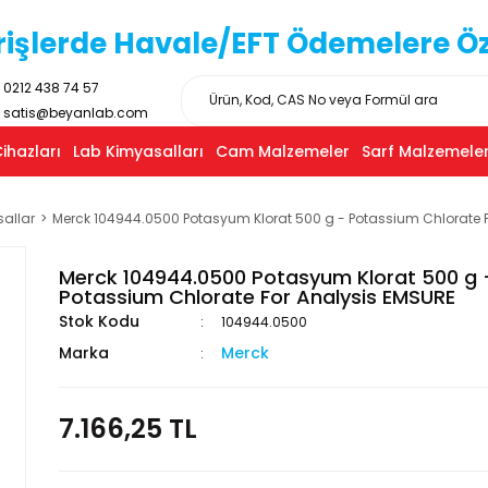
işlerde Havale/EFT Ödemelere Özel
0212 438 74 57
satis@beyanlab.com
ihazları
Lab Kimyasalları
Cam Malzemeler
Sarf Malzemeler
sallar
Merck 104944.0500 Potasyum Klorat 500 g - Potassium Chlorate 
Merck 104944.0500 Potasyum Klorat 500 g 
Potassium Chlorate For Analysis EMSURE
Stok Kodu
104944.0500
Marka
Merck
7.166,25 TL