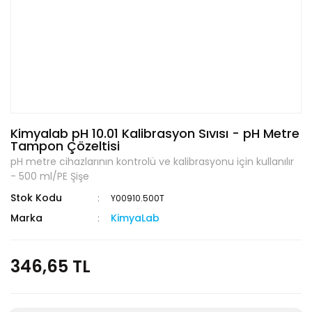
Kimyalab pH 10.01 Kalibrasyon Sıvısı - pH Metre
Tampon Çözeltisi
pH metre cihazlarının kontrolü ve kalibrasyonu için kullanılır
- 500 ml/PE Şişe
Stok Kodu
Y00910.500T
Marka
KimyaLab
346,65 TL