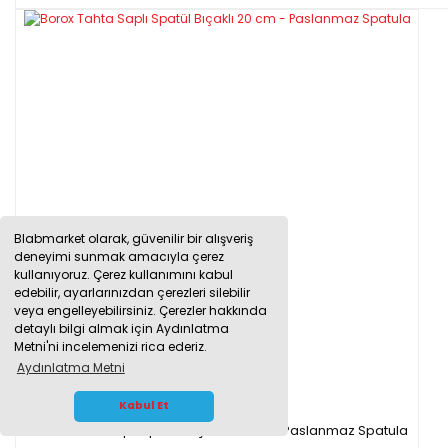
Blabmarket olarak, güvenilir bir alışveriş
deneyimi sunmak amacıyla çerez
kullanıyoruz. Çerez kullanımını kabul
edebilir, ayarlarınızdan çerezleri silebilir
veya engelleyebilirsiniz. Çerezler hakkında
detaylı bilgi almak için Aydınlatma
Metni'ni incelemenizi rica ederiz.
Aydınlatma Metni
WHATSAPP İLETİŞİM
Kabul Et
Borox Tahta Saplı Spatül Bıçaklı 20 cm - Paslanmaz Spatula