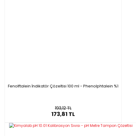
Fenolftalein İndikatör Çözeltisi 100 ml - Phenolphtalein %1
193,12 TL
173,81 TL