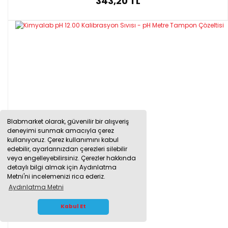
343,20 TL
Blabmarket olarak, güvenilir bir alışveriş
deneyimi sunmak amacıyla çerez
kullanıyoruz. Çerez kullanımını kabul
edebilir, ayarlarınızdan çerezleri silebilir
veya engelleyebilirsiniz. Çerezler hakkında
detaylı bilgi almak için Aydınlatma
Metni'ni incelemenizi rica ederiz.
Aydınlatma Metni
WHATSAPP İLETİŞİM
Kabul Et