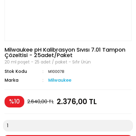
Milwaukee pH Kalibrasyon Sıvısı 7.01 Tampon
Çözeltisi - 25adet/Paket
20 ml poşet - 25 adet / paket - Sıfır Ürün
Stok Kodu
M10007B
Marka
Milwaukee
2.376,00 TL
%10
2.640,00 TL