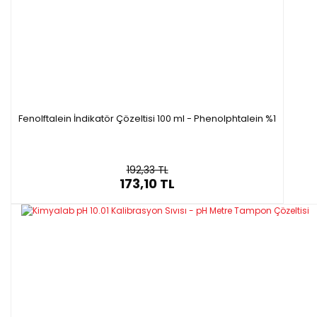
·
Ambalaj
: 20 ml/ 25 adet / paket
Fenolftalein İndikatör Çözeltisi 100 ml - Phenolphtalein %1
192,33 TL
173,10 TL