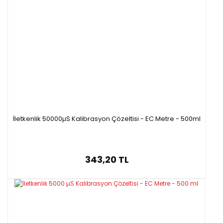
İletkenlik 50000µS Kalibrasyon Çözeltisi - EC Metre - 500ml
343,20 TL