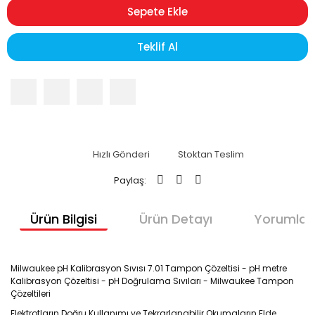
Sepete Ekle
Teklif Al
Hızlı Gönderi
Stoktan Teslim
Paylaş:
Ürün Bilgisi
Ürün Detayı
Yorumlar
Milwaukee pH Kalibrasyon Sıvısı 7.01 Tampon Çözeltisi - pH metre
Kalibrasyon Çözeltisi - pH Doğrulama Sıvıları - Milwaukee Tampon
Çözeltileri
Elektrotların D
oğru Kullanımı ve Tekrarlanabilir Okumaların Elde