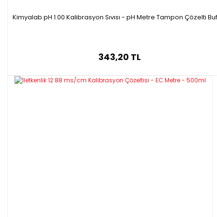
Kimyalab pH 1.00 Kalibrasyon Sıvısı - pH Metre Tampon Çözelti Buf
343,20 TL