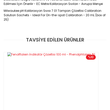
Edilmesi İçin Önerilir - EC Metre Kalibrasyon Sıvıları - Avrupa Menşei
Milwaukee pH Kalibrasyon Sıvısı 7.01 Tampon Çözeltisi Calibration
Solution Sachets - Ideal For On-the-spot Calibration - 20 mL (box of
25)
Ürün Kodu : M10007B
TAVSİYE EDİLEN ÜRÜNLER
Bu ürüne ilk yorumu siz yapın!
GARANTİLİ VE FATURALI
Yorum Yaz
%10
Özellikleri
·
pH 7.01 kalibrasyon tamponu çözeltisi
·
Elektrotların
doğru kullanımı ve tekrarlanabilir okumaların elde
edilmesi için önerilir
·
20 mL paket içerisinde sunulmaktadır