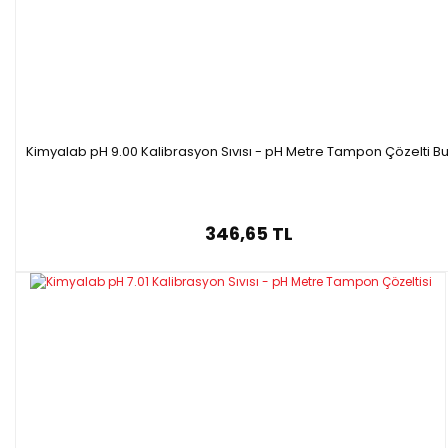
Y00909.500T
9.00
500 ml
1 Adet
Y00910.500T
10.01
500 ml
1 Adet
Y00911.500T
11.00
500 ml
1 Adet
Y00912.500T
12.00
500 ml
1 Adet
Y00913.500T
13.00
500 ml
1 Adet
Kimyalab pH 9.00 Kalibrasyon Sıvısı - pH Metre Tampon Çözelti Bu
346,65 TL