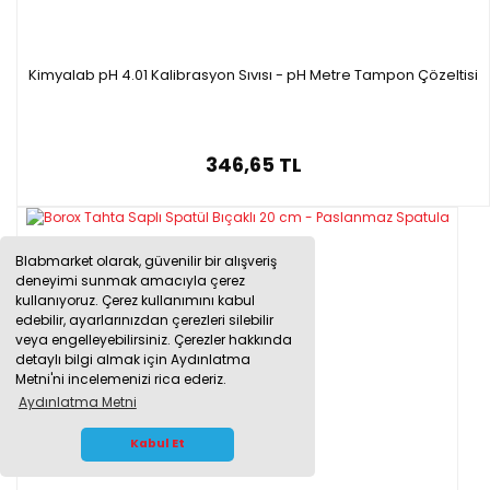
Kimyalab pH 4.01 Kalibrasyon Sıvısı - pH Metre Tampon Çözeltisi
346,65 TL
Blabmarket olarak, güvenilir bir alışveriş
deneyimi sunmak amacıyla çerez
kullanıyoruz. Çerez kullanımını kabul
edebilir, ayarlarınızdan çerezleri silebilir
veya engelleyebilirsiniz. Çerezler hakkında
detaylı bilgi almak için Aydınlatma
Metni'ni incelemenizi rica ederiz.
Aydınlatma Metni
WHATSAPP İLETİŞİM
Kabul Et