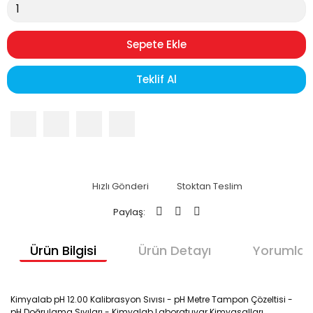
Sepete Ekle
Teklif Al
Hızlı Gönderi
Stoktan Teslim
Paylaş:
Ürün Bilgisi
Ürün Detayı
Yorumlar
Kimyalab pH 12.00 Kalibrasyon Sıvısı - pH Metre Tampon Çözeltisi -
pH Doğrulama Sıvıları - Kimyalab Laboratuvar Kimyasalları