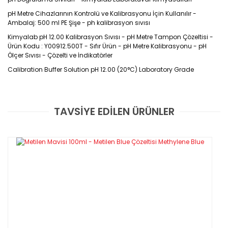
pH Metre Cihazlarının Kontrolü ve Kalibrasyonu İçin Kullanılır -
Ambalaj: 500 ml PE Şişe - ph kalibrasyon sıvısı
Kimyalab pH 12.00 Kalibrasyon Sıvısı - pH Metre Tampon Çözeltisi -
Ürün Kodu : Y00912.500T - Sıfır Ürün - pH Metre Kalibrasyonu - pH
Ölçer Sıvısı - Çözelti ve İndikatörler
Calibration Buffer Solution pH 12.00 (20°C) Laboratory Grade
Ürün Kodu : Y00912.500T
TAVSİYE EDİLEN ÜRÜNLER
Bu ürüne ilk yorumu siz yapın!
Ürün Markası : KimyaLab
Yorum Yaz
GARANTİLİ VE FATURALI
Özellikleri
·
-pH metre ve EC metre cihazlarının kontrolü ve kalibrasyonu
için kullanılır