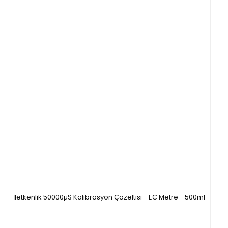
İletkenlik 50000µS Kalibrasyon Çözeltisi - EC Metre - 500ml