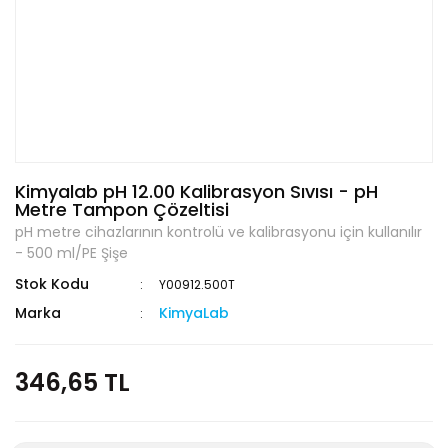
Kimyalab pH 12.00 Kalibrasyon Sıvısı - pH
Metre Tampon Çözeltisi
pH metre cihazlarının kontrolü ve kalibrasyonu için kullanılır
- 500 ml/PE Şişe
Stok Kodu
Y00912.500T
Marka
KimyaLab
346,65 TL