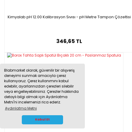
Kimyalab pH 12.00 Kalibrasyon Sıvısı - pH Metre Tampon Çözeltisi
346,65 TL
Blabmarket olarak, güvenilir bir alışveriş
deneyimi sunmak amacıyla çerez
kullanıyoruz. Çerez kullanımını kabul
edebilir, ayarlarınızdan çerezleri silebilir
veya engelleyebilirsiniz. Çerezler hakkında
detaylı bilgi almak için Aydınlatma
Metni'ni incelemenizi rica ederiz.
Aydınlatma Metni
WHATSAPP İLETİŞİM
Kabul Et