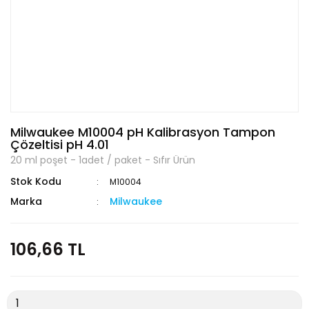
Milwaukee M10004 pH Kalibrasyon Tampon
Çözeltisi pH 4.01
20 ml poşet - 1adet / paket - Sıfır Ürün
Stok Kodu
M10004
Marka
Milwaukee
106,66 TL