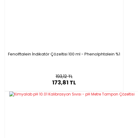
·
20 mL paket içerisinde sunulmaktadır
·
Ambalaj
: 20 ml/1 adet/paket
Fenolftalein İndikatör Çözeltisi 100 ml - Phenolphtalein %1
193,12 TL
173,81 TL