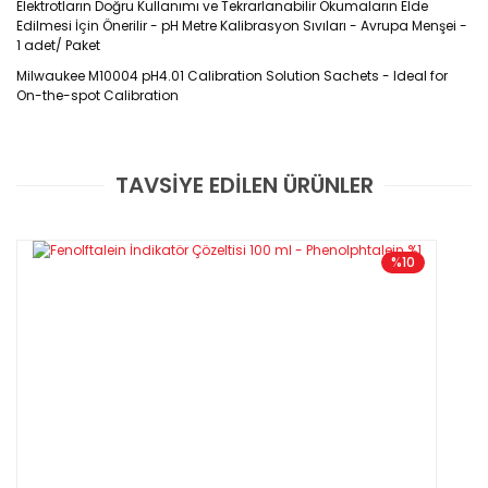
Elektrotların Doğru Kullanımı ve Tekrarlanabilir Okumaların Elde
Edilmesi İçin Önerilir - pH Metre Kalibrasyon Sıvıları - Avrupa Menşei -
1 adet/ Paket
Milwaukee M10004 pH4.01 Calibration Solution Sachets - Ideal for
On-the-spot Calibration
Ürün Kodu : M10004
TAVSİYE EDİLEN ÜRÜNLER
Bu ürüne ilk yorumu siz yapın!
GARANTİLİ VE FATURALI
Yorum Yaz
%10
Özellikleri
·
pH 4.01 kalibrasyon tamponu çözeltisi
·
Elektrotların
doğru kullanımı ve tekrarlanabilir okumaların elde
edilmesi için önerilir