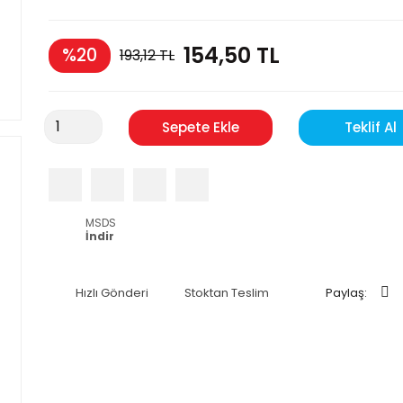
154,50 TL
%20
193,12 TL
Sepete Ekle
Teklif Al
MSDS
İndir
Hızlı Gönderi
Stoktan Teslim
Paylaş: