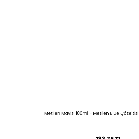
-Gram Boyamada kullanılır
-Raf Ömrü : 24 Ay (kapağı açıldıktan sonra 2 sene
-Ambalaj : 100 ml
Metilen Mavisi 100ml - Metilen Blue Çözeltis
183,75 TL