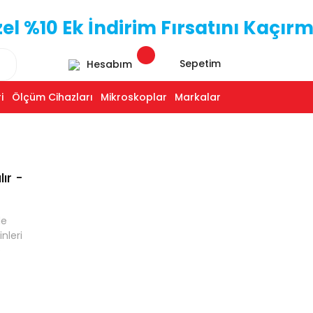
 %10 Ek İndirim Fırsatını Kaçırm
Sepetim
Hesabım
i
Ölçüm Cihazları
Mikroskoplar
Markalar
ır -
de
inleri
e