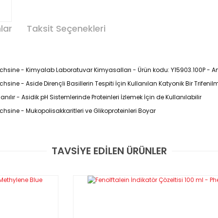
lar
Taksit Seçenekleri
chsine - Kimyalab Laboratuvar Kimyasalları - Ürün kodu: Y15903.100P - Am
ine - Aside Dirençli Basillerin Tespiti İçin Kullanılan Katyonik Bir Trifeni
ır - Asidik pH Sistemlerinde Proteinleri İzlemek İçin de Kullanılabilir
sine - Mukopolisakkaritleri ve Glikoproteinleri Boyar 
TAVSİYE EDİLEN ÜRÜNLER
Bu ürüne ilk yorumu siz yapın!
GARANTİLİ VE FATURALI
Yorum Yaz