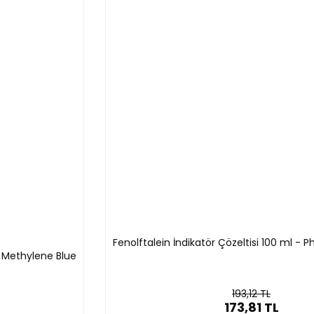
dir)
Fenolftalein İndikatör Çözeltisi 100 ml - 
i Methylene Blue
193,12 TL
173,81 TL