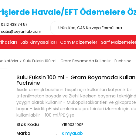
işlerde Havale/EFT Ödemelere Özel
0212 438 74 57
satis@beyanlab.com
ihazları
Lab Kimyasalları
Cam Malzemeler
Sarf Malzemeler
ndikatörler
Sulu Fuksin 100 ml - Gram Boyamada Kullanılır - Fuchsine
Sulu Fuksin 100 ml - Gram Boyamada Kullanıl
Fuchsine
Aside dirençli basillerin tespiti için kullanılan katyonik bir
trifenilmetan boyadır ve Ziehl Neelsen boyama tekniğin
yaygın olarak kullanılır - Mukopolisakkaritleri ve glikoprote
boyar - Asidik pH sistemlerinde proteinleri izlemek için d
kullanılabilir - 100 ml/PE Şişe
Stok Kodu
Y15903.100P
Marka
KimyaLab