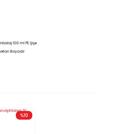
balaj:100 ml PE Şişe
lmetan Boyadır
%10