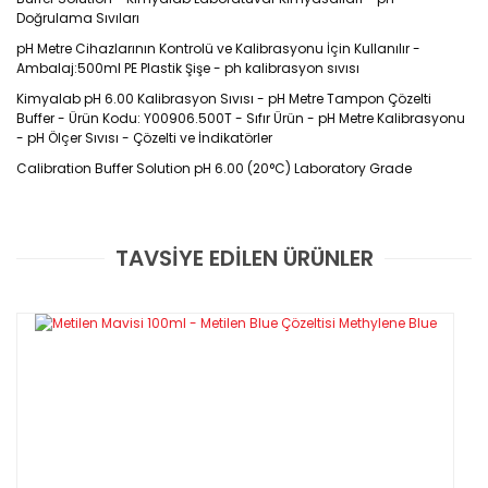
Doğrulama Sıvıları
pH Metre Cihazlarının Kontrolü ve Kalibrasyonu İçin Kullanılır -
Ambalaj:500ml PE Plastik Şişe - ph kalibrasyon sıvısı
Kimyalab pH 6.00 Kalibrasyon Sıvısı - pH Metre Tampon Çözelti
Buffer - Ürün Kodu: Y00906.500T - Sıfır Ürün - pH Metre Kalibrasyonu
- pH Ölçer Sıvısı - Çözelti ve İndikatörler
Calibration Buffer Solution pH 6.00 (20°C) Laboratory Grade
Ürün Kodu : Y00906.500T
TAVSİYE EDİLEN ÜRÜNLER
Ürün Markası : KimyaLab
Kaliteli bir plastik kapta geldi.
GARANTİLİ VE FATURALI
Henüz sıvıyı kullanmadım. Ancak plastik ambalajın kalitesi
içindeki sıvı içinde fikir veriyor. Doğru ölçüm sonucu vereceğini
düşünüyorum.
İLHAN ÖZALAY | 06/11/2024
Özellikleri
·
-pH metre ve EC metre cihazlarının kontrolü ve kalibrasyonu