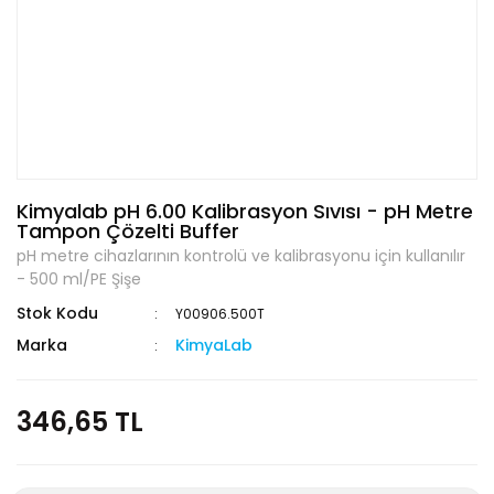
Kimyalab pH 6.00 Kalibrasyon Sıvısı - pH Metre
Tampon Çözelti Buffer
pH metre cihazlarının kontrolü ve kalibrasyonu için kullanılır
- 500 ml/PE Şişe
Stok Kodu
Y00906.500T
Marka
KimyaLab
346,65 TL