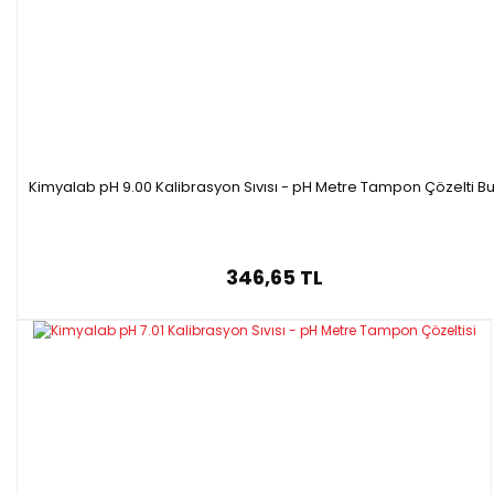
Y00908.500T
8.00
500 ml
1 Adet
Y00909.500T
9.00
500 ml
1 Adet
Y00910.500T
10.01
500 ml
1 Adet
Y00911.500T
11.00
500 ml
1 Adet
Y00912.500T
12.00
500 ml
1 Adet
Y00913.500T
13.00
500 ml
1 Adet
Kimyalab pH 9.00 Kalibrasyon Sıvısı - pH Metre Tampon Çözelti Bu
346,65 TL