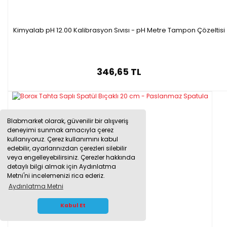
Kimyalab pH 12.00 Kalibrasyon Sıvısı - pH Metre Tampon Çözeltisi
346,65 TL
Blabmarket olarak, güvenilir bir alışveriş
deneyimi sunmak amacıyla çerez
kullanıyoruz. Çerez kullanımını kabul
edebilir, ayarlarınızdan çerezleri silebilir
veya engelleyebilirsiniz. Çerezler hakkında
detaylı bilgi almak için Aydınlatma
Metni'ni incelemenizi rica ederiz.
Aydınlatma Metni
WHATSAPP İLETİŞİM
Kabul Et