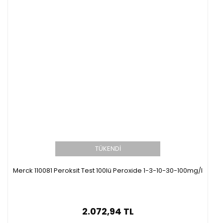
TÜKENDİ
Merck 110081 Peroksit Test 100lü Peroxide 1-3-10-30-100mg/l
2.072,94 TL