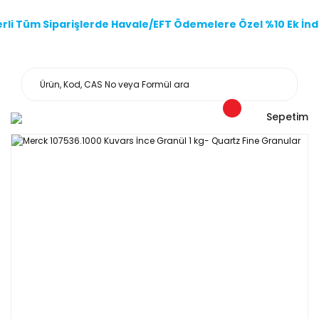
li Tüm Siparişlerde Havale/EFT Ödemelere Özel %10 Ek İndi
Sepetim