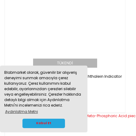
TÜKENDİ
Blabmarket olarak, güvenilir bir alışveriş
Merck 107233 Fenolftalein 100g - Phenolphthalein Indicator
deneyimi sunmak amacıyla çerez
kullanıyoruz. Çerez kullanımını kabul
edebilir, ayarlarınızdan çerezleri silebilir
veya engelleyebilirsiniz. Çerezler hakkında
detaylı bilgi almak için Aydınlatma
4.532,50 TL
Metni'ni incelemenizi rica ederiz.
Aydınlatma Metni
WHATSAPP İLETİŞİM
Kabul Et