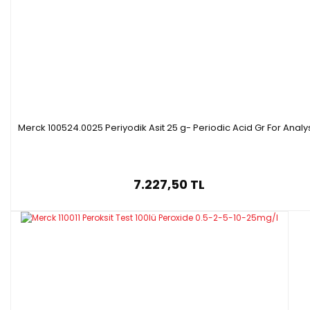
Formülü :
SiO₂
·
Molar kütle:
60.08 g/mol
·
Ambalaj :
1 kg
plastik şişe
·
Merck 100524.0025 Periyodik Asit 25 g- Periodic Acid Gr For Analy
7.227,50 TL