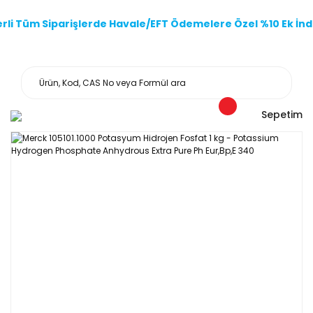
li Tüm Siparişlerde Havale/EFT Ödemelere Özel %10 Ek İndi
Sepetim