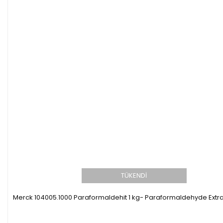
TÜKENDİ
Merck 104005.1000 Paraformaldehit 1 kg- Paraformaldehyde Extr