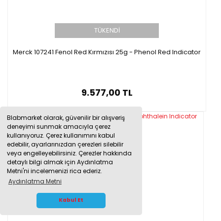
TÜKENDİ
Merck 107241 Fenol Red Kırmızısı 25g - Phenol Red Indicator
9.577,00 TL
Blabmarket olarak, güvenilir bir alışveriş
deneyimi sunmak amacıyla çerez
kullanıyoruz. Çerez kullanımını kabul
edebilir, ayarlarınızdan çerezleri silebilir
veya engelleyebilirsiniz. Çerezler hakkında
detaylı bilgi almak için Aydınlatma
Metni'ni incelemenizi rica ederiz.
Aydınlatma Metni
WHATSAPP İLETİŞİM
Kabul Et