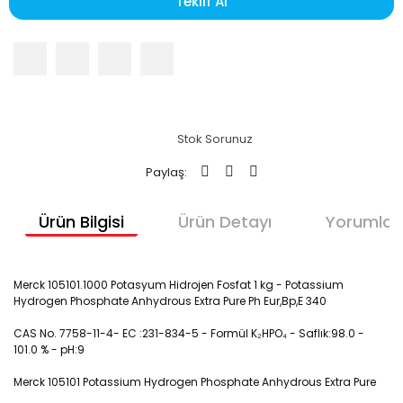
Teklif Al
Stok Sorunuz
Paylaş:
Ürün Bilgisi
Ürün Detayı
Yorumlar
Merck 105101.1000 Potasyum Hidrojen Fosfat 1 kg - Potassium
Hydrogen Phosphate Anhydrous Extra Pure Ph Eur,Bp,E 340
CAS No. 7758-11-4- EC :231-834-5 - Formül K₂HPO₄ - Saflık:
98.0 -
101.0 % - pH:
9
Merck 105101 Potassium Hydrogen Phosphate Anhydrous Extra Pure