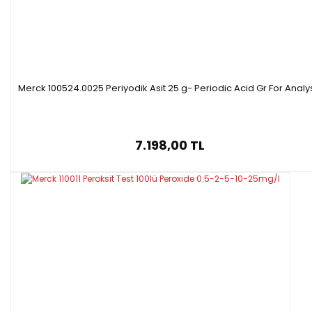
Formülü :K₂HPO₄
Molar kütle:
174.18 g/mol
Ambalaj :
1 kg
plastik şişe
Merck 100524.0025 Periyodik Asit 25 g- Periodic Acid Gr For Analy
7.198,00 TL