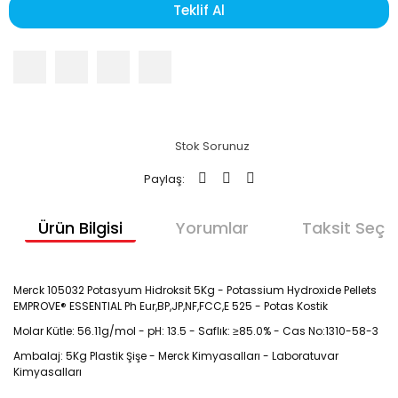
Teklif Al
Stok Sorunuz
Paylaş:
Ürün Bilgisi
Yorumlar
Taksit Seçen
Merck 105032 Potasyum Hidroksit 5Kg - Potassium Hydroxide Pellets
EMPROVE® ESSENTIAL Ph Eur,BP,JP,NF,FCC,E 525 - Potas Kostik
Molar Kütle: 56.11g/mol - pH: 13.5 - Saflık: ≥85.0% - Cas No:1310-58-3
Ambalaj: 5Kg Plastik Şişe - Merck Kimyasalları - Laboratuvar
Kimyasalları