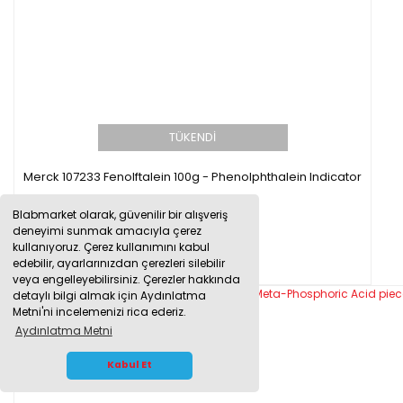
TÜKENDİ
Merck 107233 Fenolftalein 100g - Phenolphthalein Indicator
Blabmarket olarak, güvenilir bir alışveriş
deneyimi sunmak amacıyla çerez
4.514,00 TL
kullanıyoruz. Çerez kullanımını kabul
edebilir, ayarlarınızdan çerezleri silebilir
veya engelleyebilirsiniz. Çerezler hakkında
detaylı bilgi almak için Aydınlatma
Metni'ni incelemenizi rica ederiz.
Aydınlatma Metni
WHATSAPP İLETİŞİM
Kabul Et