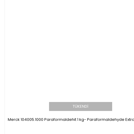
TÜKENDİ
Merck 104005.1000 Paraformaldehit 1 kg- Paraformaldehyde Extr