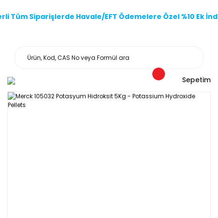
li Tüm Siparişlerde Havale/EFT Ödemelere Özel %10 Ek İndi
Sepetim