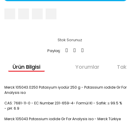
Stok Sorunuz
Paylaş:
Ürün Bilgisi
Yorumlar
Taksi
Merck 105043.0250 Potasyum iyodür 250 g - Potassium iodide Gr For
Analysis iso
CAS: 7681-11-0 - EC Number 231-659-4- Formül KI - Saflık:
≥ 99.5 %
-
pH:
6.9
Merck 105043 Potassium iodide Gr For Analysis iso - Merck Türkiye