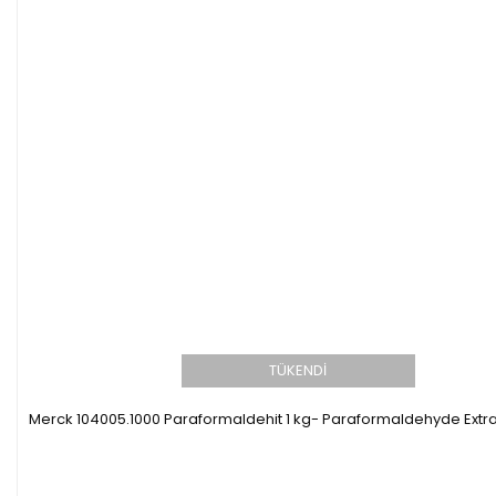
TÜKENDİ
Merck 104005.1000 Paraformaldehit 1 kg- Paraformaldehyde Extr