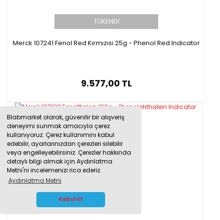
TÜKENDİ
Merck 107241 Fenol Red Kırmızısı 25g - Phenol Red Indicator
9.577,00 TL
Blabmarket olarak, güvenilir bir alışveriş
deneyimi sunmak amacıyla çerez
kullanıyoruz. Çerez kullanımını kabul
edebilir, ayarlarınızdan çerezleri silebilir
veya engelleyebilirsiniz. Çerezler hakkında
detaylı bilgi almak için Aydınlatma
Metni'ni incelemenizi rica ederiz.
Aydınlatma Metni
WHATSAPP İLETİŞİM
Kabul Et