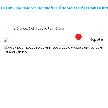
li Tüm Siparişlerde Havale/EFT Ödemelere Özel %10 Ek İndi
Sepetim