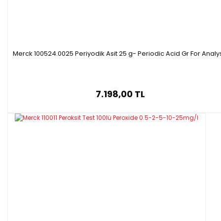
Molar kütle:
166.00 g/mol
·
Ambalaj :
250 g
plastik şişe
·
Merck 100524.0025 Periyodik Asit 25 g- Periodic Acid Gr For Analy
7.198,00 TL