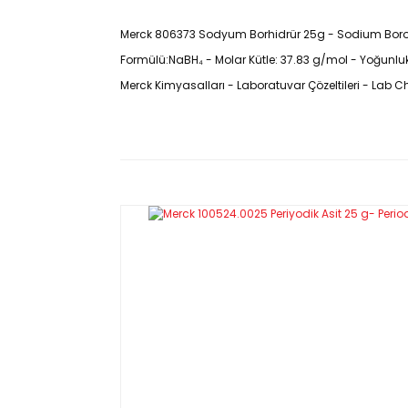
Merck 806373 Sodyum Borhidrür 25g - Sodium Boroh
Formülü:NaBH₄ - Molar Kütle: 37.83 g/mol - Yoğunlu
Merck Kimyasalları - Laboratuvar Çözeltileri - Lab C