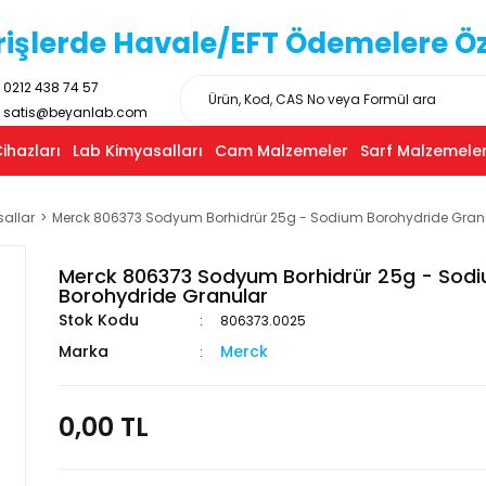
işlerde Havale/EFT Ödemelere Özel
0212 438 74 57
satis@beyanlab.com
ihazları
Lab Kimyasalları
Cam Malzemeler
Sarf Malzemeler
sallar
Merck 806373 Sodyum Borhidrür 25g - Sodium Borohydride Gran
Merck 806373 Sodyum Borhidrür 25g - Sod
Borohydride Granular
Stok Kodu
806373.0025
Marka
Merck
0,00 TL