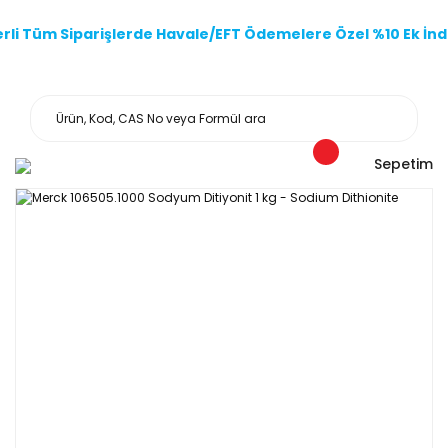
li Tüm Siparişlerde Havale/EFT Ödemelere Özel %10 Ek İndi
Sepetim