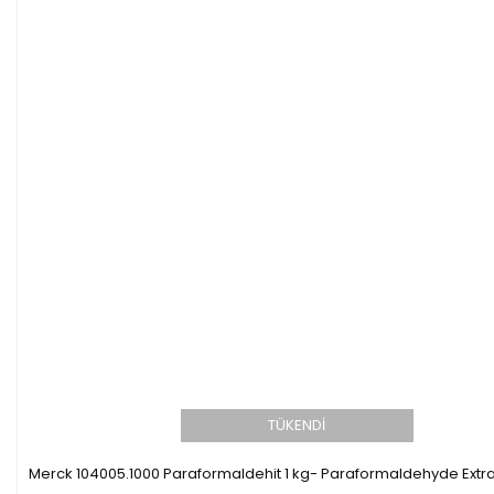
TÜKENDİ
Merck 104005.1000 Paraformaldehit 1 kg- Paraformaldehyde Extr