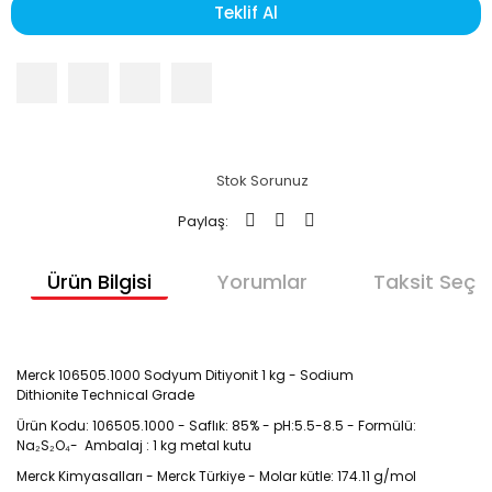
Teklif Al
Stok Sorunuz
Paylaş:
Ürün Bilgisi
Yorumlar
Taksit Seçen
Merck 106505.1000 Sodyum Ditiyonit 1 kg - Sodium
Dithionite Technical Grade
Ürün Kodu: 106505.1000 - Saflık: 85% - pH:5.5-8.5 - Formülü:
Na₂S₂O₄- Ambalaj : 1 kg metal kutu
Merck Kimyasalları - Merck Türkiye - Molar kütle: 174.11 g/mol