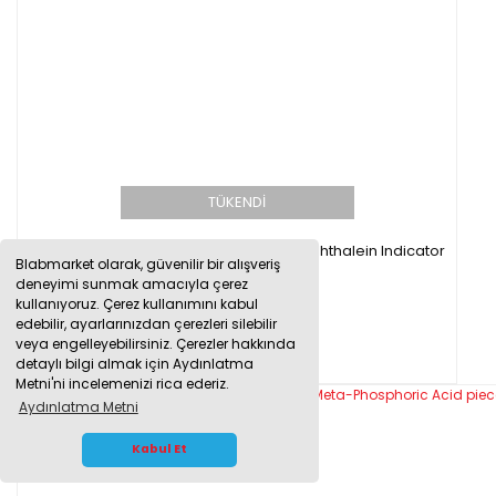
TÜKENDİ
Merck 107233 Fenolftalein 100g - Phenolphthalein Indicator
Blabmarket olarak, güvenilir bir alışveriş
deneyimi sunmak amacıyla çerez
kullanıyoruz. Çerez kullanımını kabul
edebilir, ayarlarınızdan çerezleri silebilir
4.532,50 TL
veya engelleyebilirsiniz. Çerezler hakkında
detaylı bilgi almak için Aydınlatma
Metni'ni incelemenizi rica ederiz.
Aydınlatma Metni
WHATSAPP İLETİŞİM
Kabul Et