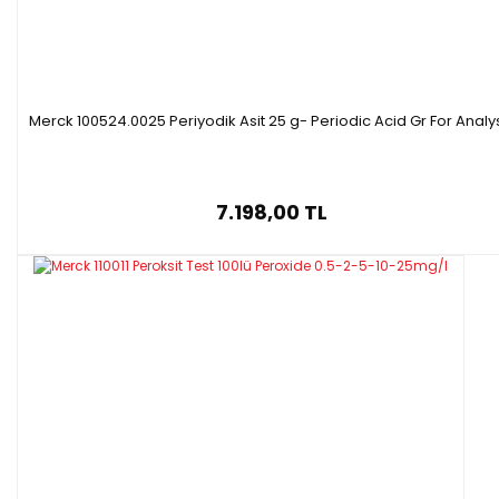
Molar kütle:
173.18 g/mol
·
Ambalaj :
1 kg
plastik şişe
·
Merck 100524.0025 Periyodik Asit 25 g- Periodic Acid Gr For Analy
7.198,00 TL