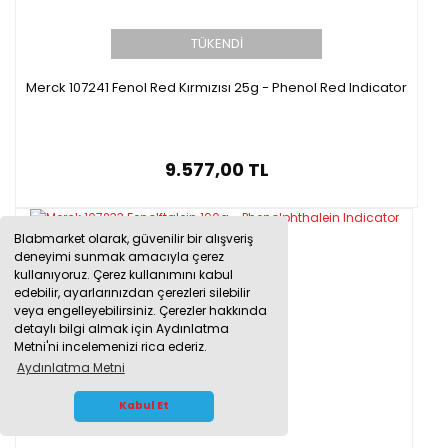
TÜKENDİ
Merck 107241 Fenol Red Kırmızısı 25g - Phenol Red Indicator
9.577,00 TL
Blabmarket olarak, güvenilir bir alışveriş
deneyimi sunmak amacıyla çerez
kullanıyoruz. Çerez kullanımını kabul
edebilir, ayarlarınızdan çerezleri silebilir
veya engelleyebilirsiniz. Çerezler hakkında
detaylı bilgi almak için Aydınlatma
Metni'ni incelemenizi rica ederiz.
Aydınlatma Metni
WHATSAPP İLETİŞİM
Kabul Et