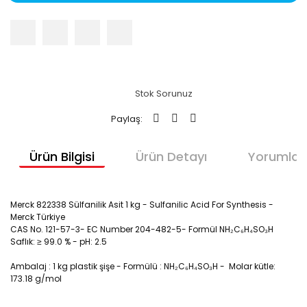
Stok Sorunuz
Paylaş:
Ürün Bilgisi
Ürün Detayı
Yorumlar
Merck 822338 Sülfanilik Asit 1 kg - Sulfanilic Acid For Synthesis -
Merck Türkiye
CAS No. 121-57-3- EC Number 204-482-5- Formül NH₂C₆H₄SO₃H
Saflık: ≥ 99.0 % - pH: 2.5
Ambalaj :
1 kg
plastik şişe - Formülü : NH₂C₆H₄SO₃H - Molar kütle:
173.18 g/mol