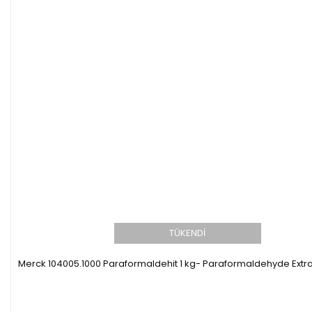
TÜKENDİ
Merck 104005.1000 Paraformaldehit 1 kg- Paraformaldehyde Extr