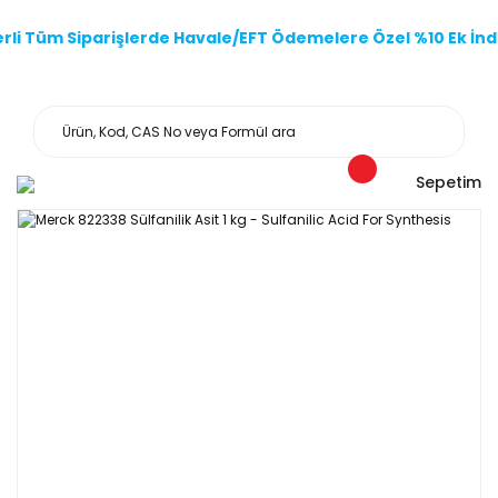
li Tüm Siparişlerde Havale/EFT Ödemelere Özel %10 Ek İndi
Sepetim