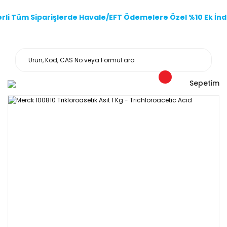
li Tüm Siparişlerde Havale/EFT Ödemelere Özel %10 Ek İndi
Sepetim