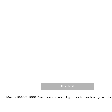
TÜKENDİ
Merck 104005.1000 Paraformaldehit 1 kg- Paraformaldehyde Extr