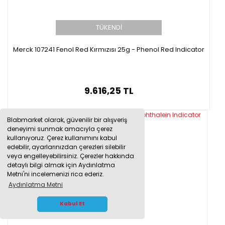
TÜKENDİ
Merck 107241 Fenol Red Kırmızısı 25g - Phenol Red Indicator
9.616,25 TL
Blabmarket olarak, güvenilir bir alışveriş
deneyimi sunmak amacıyla çerez
kullanıyoruz. Çerez kullanımını kabul
edebilir, ayarlarınızdan çerezleri silebilir
veya engelleyebilirsiniz. Çerezler hakkında
detaylı bilgi almak için Aydınlatma
Metni'ni incelemenizi rica ederiz.
Aydınlatma Metni
WHATSAPP İLETİŞİM
Kabul Et