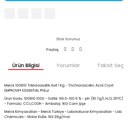
Stok Sorunuz
Paylaş:
Ürün Bilgisi
Yorumlar
Taksit Seçen
Merck 100810 Trikloroasetik Asit 1 Kg - Trichloroacetic Acid Cryst
EMPROVE® ESSENTIAL PhEur
Ürün Kodu: 100810.1000 - Saflık: 99.0-100.5 % - pH: (81.7g/l, H₂O, 25°C)
- Formülü: CCl₃COOH - Ambalaj: 1KG Cam Şişe
Merck Kimyasalları - Merck Türkiye - Laboratuvar Kimyasalları - Lab
Chemicals - Molar Kütle: 163.39g/mol