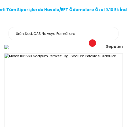
li Tüm Siparişlerde Havale/EFT Ödemelere Özel %10 Ek İndi
Sepetim