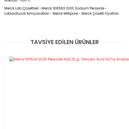
Noktası: >100°C
Merck Lab Çözeltileri -Merck 106563.1000 Sodium Peroxide -
Laboratuvar Kimyasalları - Merck Millipore - Merck Çözelti Fiyatları
TAVSİYE EDİLEN ÜRÜNLER
Bu ürüne ilk yorumu siz yapın!
Yorum Yaz