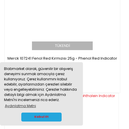
TÜKENDİ
Merck 107241 Fenol Red Kırmızısı 25g - Phenol Red Indicator
Blabmarket olarak, güvenilir bir alışveriş
deneyimi sunmak amacıyla çerez
kullanıyoruz. Çerez kullanımını kabul
9.577,00 TL
edebilir, ayarlarınızdan çerezleri silebilir
veya engelleyebilirsiniz. Çerezler hakkında
detaylı bilgi almak için Aydınlatma
Metni'ni incelemenizi rica ederiz.
Aydınlatma Metni
WHATSAPP İLETİŞİM
Kabul Et