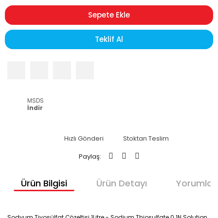
Sepete Ekle
Teklif Al
MSDS
İndir
Hızlı Gönderi
Stoktan Teslim
Paylaş:
Ürün Bilgisi
Ürün Detayı
Yorumlar
Sodyum Tiyosülfat Çözeltisi 1Litre - Sodium Thiosulfate 0.1N Solution