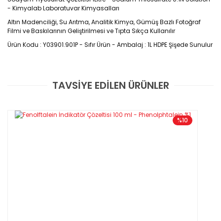
- Kimyalab Laboratuvar Kimyasalları
Altın Madenciliği, Su Arıtma, Analitik Kimya, Gümüş Bazlı Fotoğraf
Filmi ve Baskılarının Geliştirilmesi ve Tıpta Sıkça Kullanılır
Ürün Kodu : Y03901.901P - Sıfır Ürün
- Ambalaj : 1L HDPE Şişede Sunulur
Ürün Kodu : V03901.901P
TAVSİYE EDİLEN ÜRÜNLER
Bu ürüne ilk yorumu siz yapın!
GARANTİLİ VE FATURALI
Yorum Yaz
%10