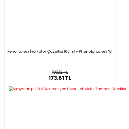
Fenolftalein İndikatör Çözeltisi 100 ml - Phenolphtalein %1
193,12 TL
173,81 TL