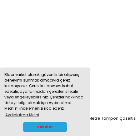
Blabmarket olarak, güvenilir bir alışveriş
deneyimi sunmak amacıyla çerez
kullanıyoruz. Çerez kullanımını kabul
edebilir, ayarlarınızdan çerezleri silebilir
veya engelleyebilirsiniz. Çerezler hakkında
detaylı bilgi almak için Aydınlatma
Metni'ni incelemenizi rica ederiz.
Aydınlatma Metni
Kimyalab pH 4.01 Kalibrasyon Sıvısı - pH Metre Tampon Çözeltisi
WHATSAPP İLETİŞİM
Kabul Et