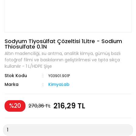
Sodyum Tiyosülfat Çözeltisi 1Litre - Sodium
Thiosulfate 0.1N
Altın madenciliği, su arıtma, analitik kimya, gümüş bazlı
fotoğraf filmi ve baskılarının geliştirilmesi ve tıpta sıkça
kullanılır - 1 L/HDPE Şişe
Stok Kodu
Y03901.901P
Marka
KimyaLab
216,29 TL
%20
270,36 TL