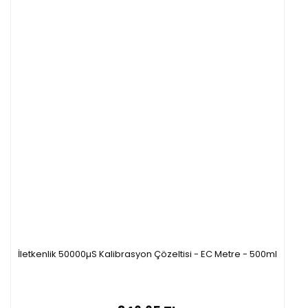
İletkenlik 50000µS Kalibrasyon Çözeltisi - EC Metre - 500ml