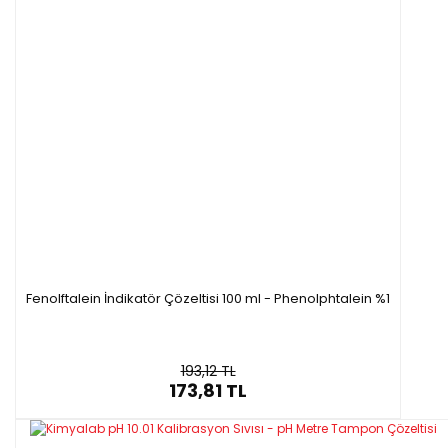
Fenolftalein İndikatör Çözeltisi 100 ml - Phenolphtalein %1
193,12 TL
173,81 TL