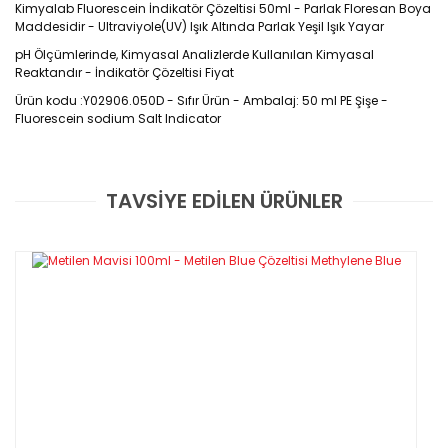
Kimyalab Fluorescein İndikatör Çözeltisi 50ml - Parlak Floresan Boya
Maddesidir - Ultraviyole(UV) Işık Altında Parlak Yeşil Işık Yayar
pH Ölçümlerinde, Kimyasal Analizlerde Kullanılan Kimyasal
Reaktandır - İndikatör Çözeltisi Fiyat
Ürün kodu :Y02906.050D - Sıfır Ürün - Ambalaj: 50 ml PE Şişe -
Fluorescein sodium Salt Indicator
Ürün Kodu : Y02906.050P
TAVSİYE EDİLEN ÜRÜNLER
Bu ürüne ilk yorumu siz yapın!
Ürün Markası : KimyaLab
Yorum Yaz
Özellikleri
-
pH seviyelerini belirlemek için kullanılır
-Raf Ömrü : 24 Ay (kapağı açıldıktan sonra 2 senedir)
-Ambalaj : 50 ml