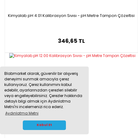
Kimyalab pH 4.01 Kalibrasyon Sıvısı - pH Metre Tampon Çözeltisi
346,65 TL
Blabmarket olarak, güvenilir bir alışveriş
deneyimi sunmak amacıyla çerez
kullanıyoruz. Çerez kullanımını kabul
edebilir, ayarlarınızdan çerezleri silebilir
veya engelleyebilirsiniz. Çerezler hakkında
detaylı bilgi almak için Aydınlatma
Metni'ni incelemenizi rica ederiz.
Aydınlatma Metni
WHATSAPP İLETİŞİM
Kabul Et