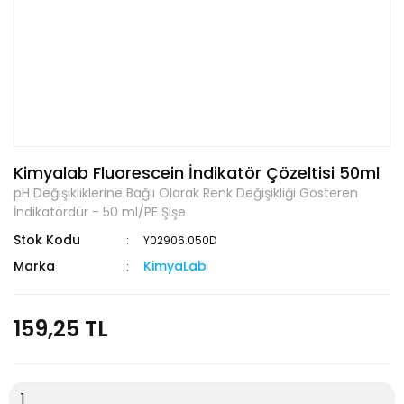
Kimyalab Fluorescein İndikatör Çözeltisi 50ml
pH Değişikliklerine Bağlı Olarak Renk Değişikliği Gösteren
İndikatördür - 50 ml/PE Şişe
Stok Kodu
Y02906.050D
Marka
KimyaLab
159,25 TL